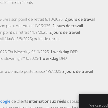
aléatoires récents
-Livraison point de retrait 8/10/2025:
2 jours de travail
son point de retrait 10/9/2025:
2 jours de travail
on point de retrait 11/9/2025:
2 jours de travail
ail
(datée 8/8/2025) point de retrait
2025-Thuislevering 9/10/2025-
1 werkdag
DPD
uislevering 8/10/2025-
1 werkdag
DPD
son à domicile poste suisse 1/9/2025-
3 jours de travail
Google
de clients
internationaux réels
depuis 8/2022.
Plus de 
We use cooki
se trouvent sur les pages web correspondantes.