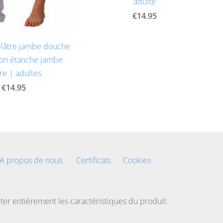
adulte
€14.95
plâtre jambe douche
ion étanche jambe
re | adultes
€14.95
A propos de nous
Certificats
Cookies
éter entièrement les caractéristiques du produit.