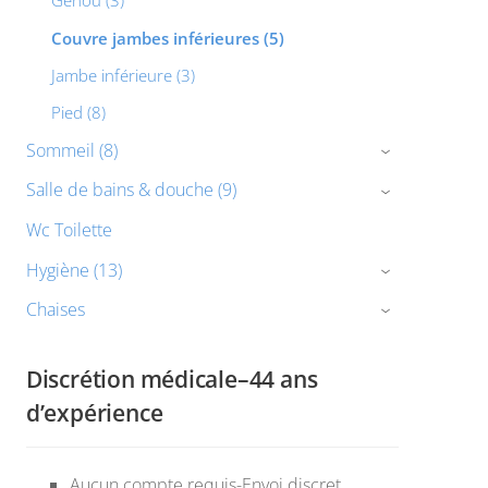
Genou (3)
Couvre jambes inférieures (5)
Jambe inférieure (3)
Pied (8)
Sommeil (8)
›
Salle de bains & douche (9)
›
Wc Toilette
Hygiène (13)
›
Chaises
›
Discrétion médicale–44 ans
d’expérience
Aucun compte requis-Envoi discret