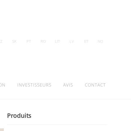
CZ
SK
PT
RO
LIT
LV
ET
NO
ION
INVESTISSEURS
AVIS
CONTACT
Produits