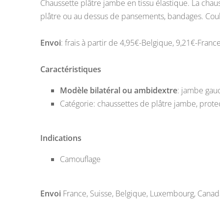
Chaussette plâtre jambe en tissu élastique. La chaus
plâtre ou au dessus de pansements, bandages. Coul
Envoi
: frais à partir de 4,95€-Belgique, 9,21€-Fran
Caractéristiques
Modèle bilatéral ou ambidextre
: jambe gau
Catégorie: chaussettes de plâtre jambe, prote
Indications
Camouflage
Envoi
France
,
Suisse
,
Belgique
,
Luxembourg
,
Canad