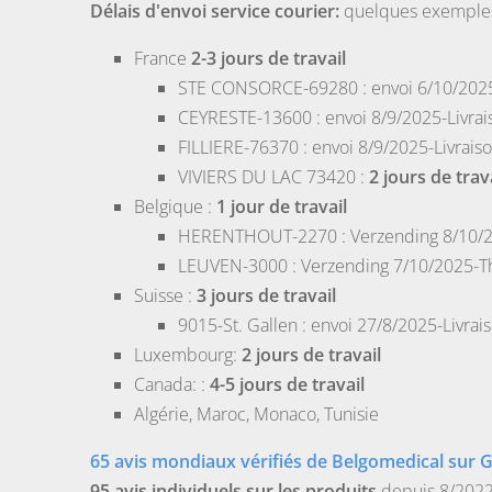
Délais d'envoi service courier:
quelques exemples 
France
2-3 jours de travail
STE CONSORCE-69280
: envoi 6/10/2025
CEYRESTE-13600
: envoi 8/9/2025-Livrai
FILLIERE-76370
: envoi 8/9/2025-Livrais
VIVIERS DU LAC 73420
:
2 jours de trav
Belgique
:
1 jour de travail
HERENTHOUT-2270
: Verzending 8/10/
LEUVEN-3000
: Verzending 7/10/2025-Th
Suisse
:
3 jours de travail
9015-St. Gallen
: envoi 27/8/2025-Livrai
Luxembourg
:
2 jours de travail
Canada
: :
4-5 jours de travail
Algérie
,
Maroc
,
Monaco
,
Tunisie
65 avis mondiaux vérifiés de Belgomedical sur 
95 avis individuels sur les produits
depuis 8/2022 