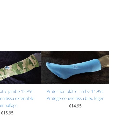
lâtre jambe 15,95€
Protection plâtre jambe 14,95€
en tissu extensible
Protège-couvre tissu bleu léger
amouflage
€14.95
€15.95