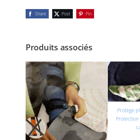
Share
Post
Pin
Produits associés
Protège p
Protection 
c