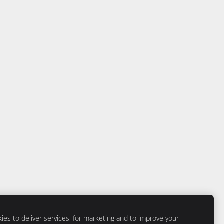
détails?
es to deliver services, for marketing and to improve your