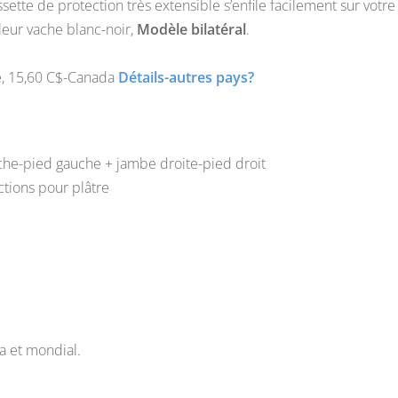
sette de protection très extensible s’enfile facilement sur votre
eur vache blanc-noir,
Modèle bilatéral
.
ce, 15,60 C$-Canada
Détails-autres pays?
che-pied gauche + jambe droite-pied droit
ctions pour plâtre
a
et mondial.