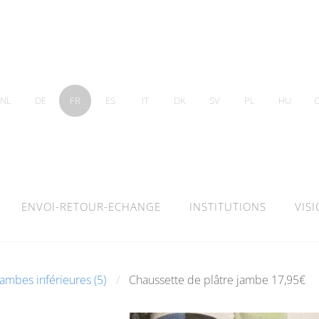
NL
DE
FR
ES
IT
DK
SV
PL
HU
ENVOI-RETOUR-ECHANGE
INSTITUTIONS
VIS
ambes inférieures (5)
Chaussette de plâtre jambe 17,95€