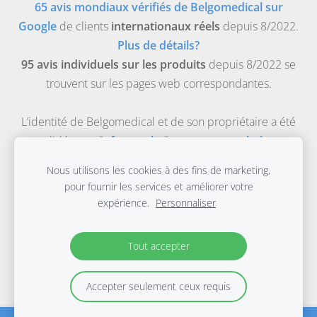
65 avis mondiaux vérifiés de Belgomedical sur
Google
de clients
internationaux réels
depuis 8/2022.
Plus de détails?
95 avis individuels sur les produits
depuis 8/2022 se
trouvent sur les pages web correspondantes.
L’identité de Belgomedical et de son propriétaire a été
validée par
Safeonweb-Gouvernement belge
.
Belgomedical est la boutique médicale en ligne de
Nous utilisons les cookies à des fins de marketing,
Evidence Based Materials bv, une entreprise médicale
pour fournir les services et améliorer votre
enregistrée pour la distribution et la commercialisation
expérience.
Personnaliser
de dispositifs médicaux de classe 1 avec le numéro
d’agrément FAGG : BE/CA01/1-11763.
Tout accepter
© 2003-2026 Belgomedical, tous droits réservés.
Accepter seulement ceux requis