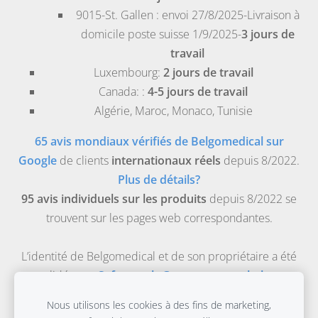
9015-St. Gallen
: envoi 27/8/2025-Livraison à
domicile poste suisse 1/9/2025-
3 jours de
travail
Luxembourg
:
2 jours de travail
Canada
: :
4-5 jours de travail
Algérie
,
Maroc
,
Monaco
,
Tunisie
65 avis mondiaux vérifiés de Belgomedical sur
Google
de clients
internationaux réels
depuis 8/2022.
Plus de détails?
95 avis individuels sur les produits
depuis 8/2022 se
trouvent sur les pages web correspondantes.
L’identité de Belgomedical et de son propriétaire a été
validée par
Safeonweb-Gouvernement belge
.
Belgomedical est la boutique médicale en ligne de
Nous utilisons les cookies à des fins de marketing,
Evidence Based Materials bv, une entreprise médicale