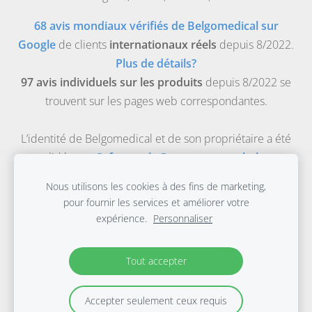
68 avis mondiaux vérifiés de Belgomedical sur
Google
de clients
internationaux réels
depuis 8/2022.
Plus de détails?
97 avis individuels sur les produits
depuis 8/2022 se
trouvent sur les pages web correspondantes.
L’identité de Belgomedical et de son propriétaire a été
validée par
Safeonweb-Gouvernement belge
.
Belgomedical est la boutique médicale en ligne de
Nous utilisons les cookies à des fins de marketing,
Evidence Based Materials bv, une entreprise médicale
pour fournir les services et améliorer votre
enregistrée pour la distribution et la commercialisation
expérience.
Personnaliser
de dispositifs médicaux de classe 1 avec le numéro
d’agrément FAGG : BE/CA01/1-11763.
Tout accepter
© 2003-2026 Belgomedical, tous droits réservés.
Accepter seulement ceux requis