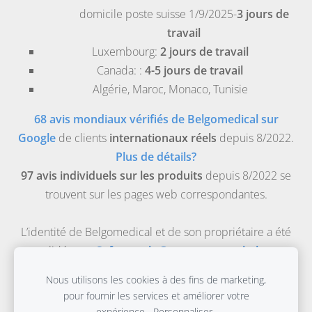
domicile poste suisse 1/9/2025-
3 jours de
travail
Luxembourg
:
2 jours de travail
Canada
: :
4-5 jours de travail
Algérie
,
Maroc
,
Monaco
,
Tunisie
68 avis mondiaux vérifiés de Belgomedical sur
Google
de clients
internationaux réels
depuis 8/2022.
Plus de détails?
97 avis individuels sur les produits
depuis 8/2022 se
trouvent sur les pages web correspondantes.
L’identité de Belgomedical et de son propriétaire a été
validée par
Safeonweb-Gouvernement belge
.
Belgomedical est la boutique médicale en ligne de
Nous utilisons les cookies à des fins de marketing,
Evidence Based Materials bv, une entreprise médicale
pour fournir les services et améliorer votre
enregistrée pour la distribution et la commercialisation
expérience.
Personnaliser