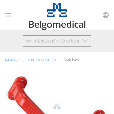
Belgomedical
Vonio & dušas (9) > Grab bars
Katalogas
Vonio & dušas (9)
Grab bars