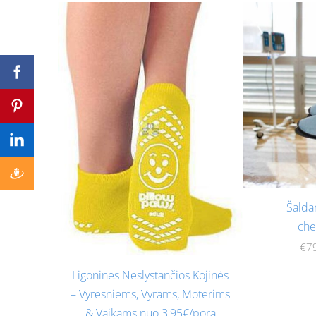
Šalda
che
€7
Ligoninės Neslystančios Kojinės
– Vyresniems, Vyrams, Moterims
& Vaikams nuo 3,95€/pora