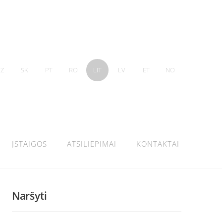
CZ
SK
PT
RO
LIT
LV
ET
NO
ĮSTAIGOS
ATSILIEPIMAI
KONTAKTAI
Naršyti