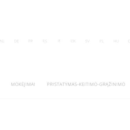
NL
DE
FR
ES
IT
DK
SV
PL
HU
MOKĖJIMAI
PRISTATYMAS-KEITIMO-GRĄŽINIMO