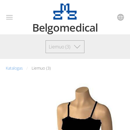
Belgomedical
Liemuo (3)
Katalogas
Liemuo (3)