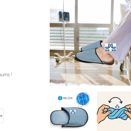
mums !