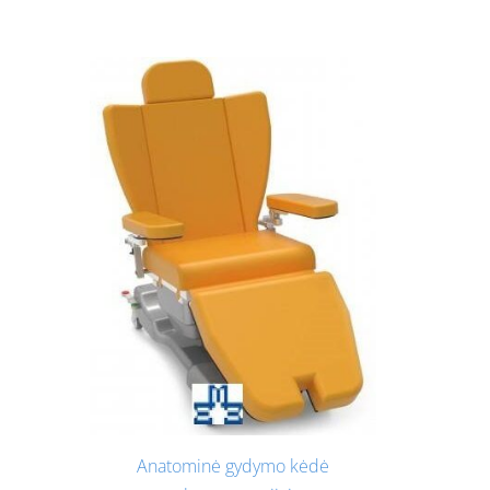
Anatominė gydymo kėdė