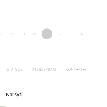
CZ
SK
PT
RO
LIT
LV
ET
NO
ĮSTAIGOS
ATSILIEPIMAI
KONTAKTAI
Naršyti