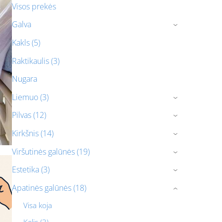
Visos prekės
Galva
›
Kakls (5)
Raktikaulis (3)
Nugara
Liemuo (3)
›
Pilvas (12)
›
Kirkšnis (14)
›
Viršutinės galūnės (19)
›
Estetika (3)
›
Apatinės galūnės (18)
›
Visa koja