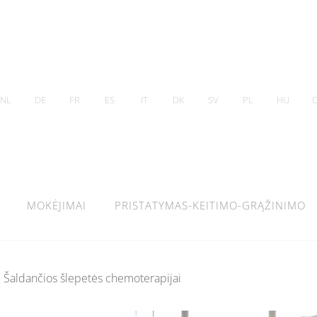
NL
DE
FR
ES
IT
DK
SV
PL
HU
MOKĖJIMAI
PRISTATYMAS-KEITIMO-GRĄŽINIMO
Šaldančios šlepetės chemoterapijai