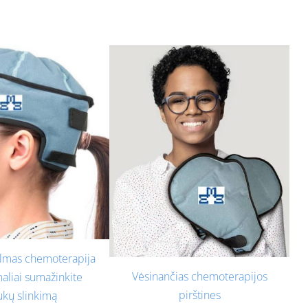
almas chemoterapija
Vėsinančias chemoterapijos
aliai sumažinkite
pirštines
ukų slinkimą