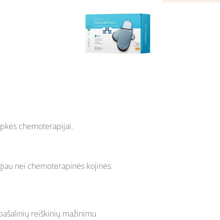
apkės chemoterapijai.
lgiau nei chemoterapinės kojinės.
pašalinių reiškinių mažinimu