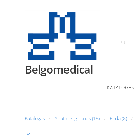
EN
Belgomedical
KATALOGAS
Katalogas
Apatinės galūnės (18)
Pėda (8)