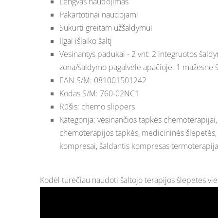
Lengvas naudojimas
Pakartotinai naudojami
Sukurti greitam užšaldymui
Ilgai išlaiko šaltį
Vėsinantys padukai - 2 vnt: 2 integruotos ša
zona/šaldymo pagalvėlė apačioje. 1 mažesnė 
EAN S/M: 081001501242
Kodas S/M: 760-02NC1
Rūšis: chemo slippers
Kategorija: vėsinančios tapkės chemoterapijai,
chemoterapijos tapkės, medicininės šlepetės, 
kompresai, šaldantis kompresas termoterapija
Kodėl turėčiau naudoti šaltojo terapijos šlepetes vie