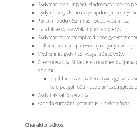
Gydymas rankų ir pėdų sindromas : rankos-p
Gydymo sritys-kūno dalys-apdorojimo sritys-kūn
Rankų ir pėdų vėsinimas : pėdų vėsinimas.
Naudokite vyras-vyrai, moteris-moterys
Gydymas chemoterapija: dienos gydymas che
Jutiklinių sutrikimų prevencija ir gydymas ko
Medicininis gydymas: vėžys-krūties vėžys
Chemoterapija: ši šlepetės rekomenduojama 
Ažinimu
Papildomas arba alternatyvus gydymas 
Taip pat gali būti naudojamas su galvos 
Gydymas šalčio terapija
Padeda sumažinti patinimus ir diskomfortą
Charakteristikos