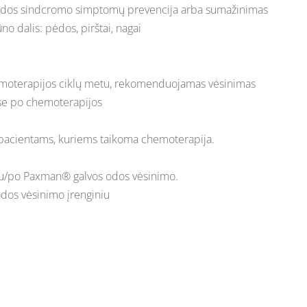
ėdos sindcromo simptomų prevencija arba sumažinimas
o dalis: pėdos, pirštai, nagai
moterapijos ciklų metu, rekomenduojamas vėsinimas
jose po chemoterapijos
pacientams, kuriems taikoma chemoterapija.
su/po Paxman® galvos odos vėsinimo.
odos vėsinimo įrenginiu