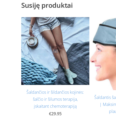
Susiję produktai
Šaldančios ir šildančios kojinės:
Šaldantis š
šalčio ir šilumos terapija,
| Maksim
įskaitant chemoterapiją
pla
€29.95