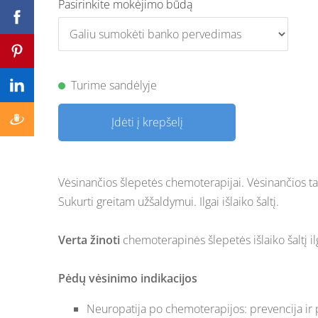
Pasirinkite mokėjimo būdą
Turime sandėlyje
Įdėti į krepšelį
Vėsinančios šlepetės chemoterapijai. Vėsinančios t
Sukurti greitam užšaldymui. Ilgai išlaiko šaltį.
Verta žinoti
chemoterapinės šlepetės išlaiko šaltį i
Pėdų vėsinimo indikacijos
Neuropatija po chemoterapijos: prevencija ir 