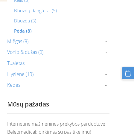
Kelis (3)
Blauzdų dangteliai (5)
Blauzda (3)
Pėda (8)
Miẽgas (8)
›
Vonio & dušas (9)
›
Tualetas
Hygiene (13)
›
Kėdės
›
Mūsų pažadas
Internetinė mažmeninės prekybos parduotuvė
Belgomedical: pirkimas su pasitikėjimu!