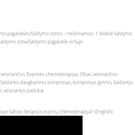
ldymo pagalvėlės/šaldymo zonos – neišimamos: 1 didelė šaldymo
šaldymo zona/šaldymo pagalvėlė viršuje
 vėsinančios šlepetės chemoterapijai, čības, vėsinančios
šaldantis daugkartinis kompresas, kompresas gelinis, šaldantys
i, vėsinantys padukai
toje šaltojo terapijos kojinių chemoterapijai? (English)