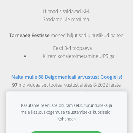
Hinnad sisaldavad KM.
Saadame üle maailma.
Tarneaeg Eestisse
mõned hiljutised juhuslikud näited
Eesti
3-4 tööpäeva
Kiirem kohaletoimetamine UPSiga
Näita mulle 68 Belgomedicali arvustust Google’is!
97
individuaalset tootearvustust alates 8/2022 leiate
vastavatelt veebilehtedelt.
Kasutame teenuste osutamiseks, turunduseks ja
Belgomedical on Evidence Based Materials bv
meie kasutuskogemuse täiustamiseks küpsiseid.
meditsiiniline veebipood, registreeritud
Kohandan
meditsiiniettevõte FAGG tunnustusnumbriga: BE/CA01/1-
11763.