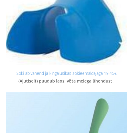
Soki abivahend ja kingalusikas sokieemaldajaga 19,45€
(Ajutiselt) puudub laos: võta meiega ühendust !