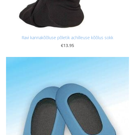
Ravi kannakõõluse põletik achilleuse kõõlus sokk
€13.95