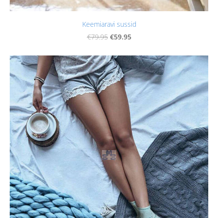
Keemiaravi sussid
€59.95
€79.95