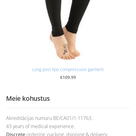
Long post lipo compresssion garment
€109.99
Meie kohustus
Akreditācijas numuru BE/CA01/1-11763.
43 years of medical experience.
Discrete
ordering, packing, shipping & delivery.