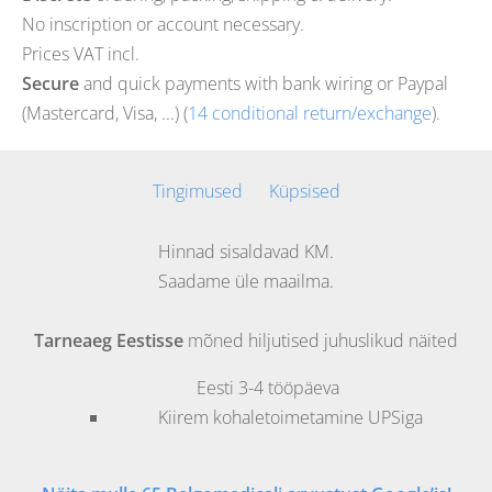
No inscription or account necessary.
Prices VAT incl.
Secure
and quick payments with bank wiring or Paypal
(Mastercard, Visa, ...) (
14 conditional return/exchange
).
Tingimused
Küpsised
Hinnad sisaldavad KM.
Saadame üle maailma.
Tarneaeg Eestisse
mõned hiljutised juhuslikud näited
Eesti
3-4 tööpäeva
Kiirem kohaletoimetamine UPSiga