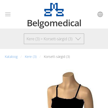
Belgomedical
Kere (3) > Korsett-särgid (3)
Kataloog
Kere (3)
Korsett-särgid (3)