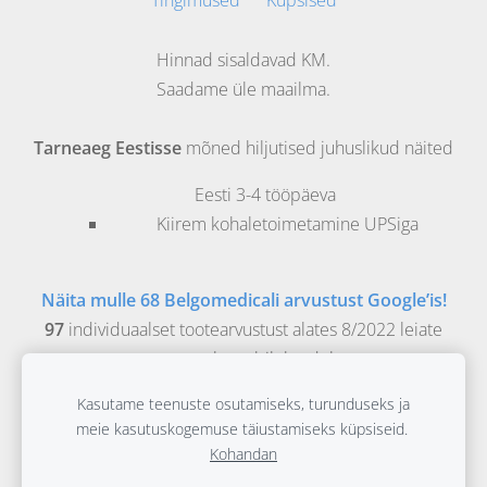
Tingimused
Küpsised
Hinnad sisaldavad KM.
Saadame üle maailma.
Tarneaeg Eestisse
mõned hiljutised juhuslikud näited
Eesti
3-4 tööpäeva
Kiirem kohaletoimetamine UPSiga
Näita mulle 68 Belgomedicali arvustust Google’is!
97
individuaalset tootearvustust alates 8/2022 leiate
vastavatelt veebilehtedelt.
Kasutame teenuste osutamiseks, turunduseks ja
Belgomedical on Evidence Based Materials bv
meie kasutuskogemuse täiustamiseks küpsiseid.
meditsiiniline veebipood, registreeritud
Kohandan
meditsiiniettevõte FAGG tunnustusnumbriga: BE/CA01/1-