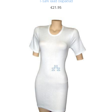
T-särk laiad õlapaelad
€21.95