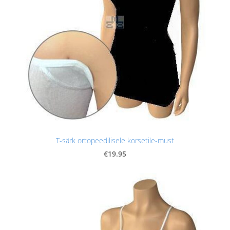
T-särk ortopeedilisele korsetile-must
€19.95