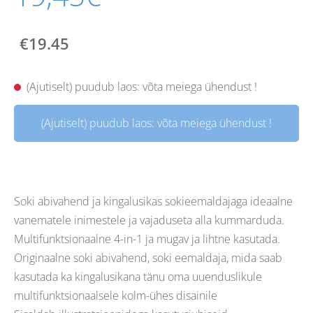
€19.45
(Ajutiselt) puudub laos: võta meiega ühendust !
(Ajutiselt) puudub laos: võta meiega ühendust !
Soki abivahend ja kingalusikas sokieemaldajaga ideaalne
vanematele inimestele ja vajaduseta alla kummarduda.
Multifunktsionaalne 4-in-1 ja mugav ja lihtne kasutada.
Originaalne soki abivahend, soki eemaldaja, mida saab
kasutada ka kingalusikana tänu oma uuenduslikule
multifunktsionaalsele kolm-ühes disainile