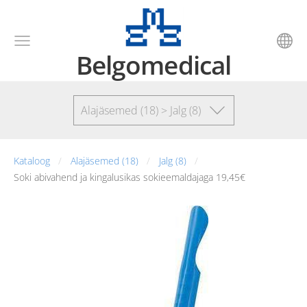
Belgomedical
Alajäsemed (18) > Jalg (8)
Kataloog
Alajäsemed (18)
Jalg (8)
Soki abivahend ja kingalusikas sokieemaldajaga 19,45€