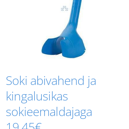
Soki abivahend ja
kingalusikas
sokieemaldajaga
19,45€