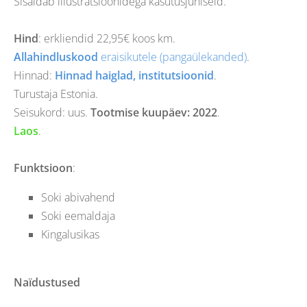
Sisaldab illustratsioonidega kasutusjuhiseid.
Hind
: erkliendid
22,95
€ koos km.
Allahindluskood
eraisikutele (pangaülekanded)
.
Hinnad:
Hinnad haiglad, institutsioonid
.
Turustaja Estonia.
Seisukord: uus.
Tootmise kuupäev: 2022
.
Laos
.
Funktsioon
:
Soki abivahend
Soki eemaldaja
Kingalusikas
Naïdustused