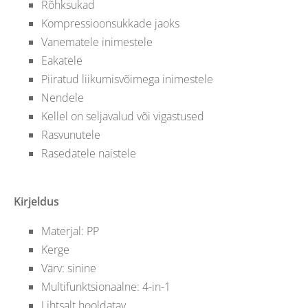
Rõhksukad
Kompressioonsukkade jaoks
Vanematele inimestele
Eakatele
Piiratud liikumisvõimega inimestele
Nendele
Kellel on seljavalud või vigastused
Rasvunutele
Rasedatele naistele
Kirjeldus
Materjal: PP
Kerge
Värv: sinine
Multifunktsionaalne: 4-in-1
Lihtsalt hooldatav