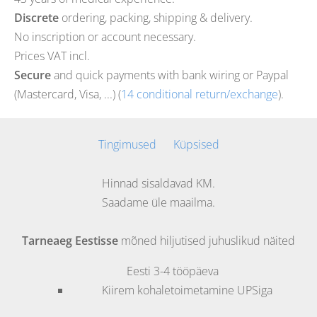
Discrete
ordering, packing, shipping & delivery.
No inscription or account necessary.
Prices VAT incl.
Secure
and quick payments with bank wiring or Paypal
(Mastercard, Visa, ...) (
14 conditional return/exchange
).
Tingimused
Küpsised
Hinnad sisaldavad KM.
Saadame üle maailma.
Tarneaeg Eestisse
mõned hiljutised juhuslikud näited
Eesti
3-4 tööpäeva
Kiirem kohaletoimetamine UPSiga