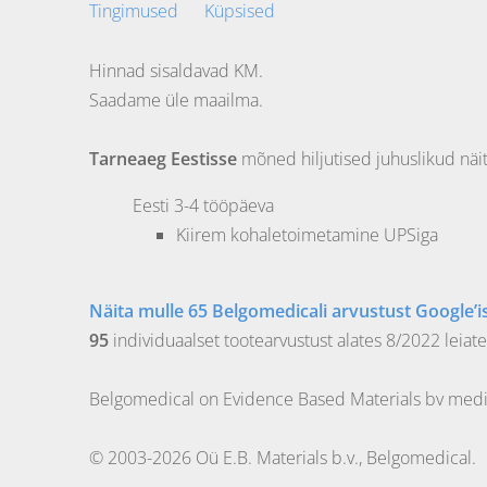
Tingimused
Küpsised
Hinnad sisaldavad KM.
Saadame üle maailma.
Tarneaeg Eestisse
mõned hiljutised juhuslikud näi
Eesti
3-4 tööpäeva
Kiirem kohaletoimetamine UPSiga
Näita mulle 65 Belgomedicali arvustust Google’is
95
individuaalset tootearvustust alates 8/2022 leiate
Belgomedical on Evidence Based Materials bv medit
© 2003-2026 Oü E.B. Materials b.v., Belgomedical.