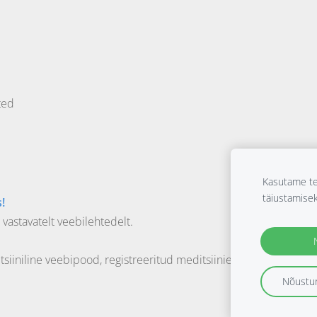
ted
Kasutame te
täiustamise
!
 vastavatelt veebilehtedelt.
siiniline veebipood, registreeritud meditsiiniettevõte FAGG 
Nõustun