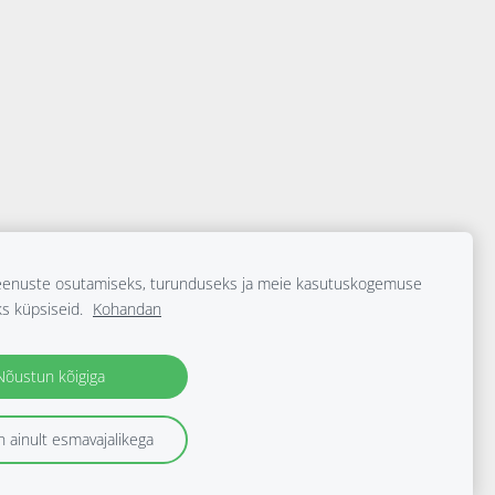
enuste osutamiseks, turunduseks ja meie kasutuskogemuse
ks küpsiseid.
Kohandan
Nõustun kõigiga
tunnustusnumbriga: BE/CA01/1-11763.
 ainult esmavajalikega