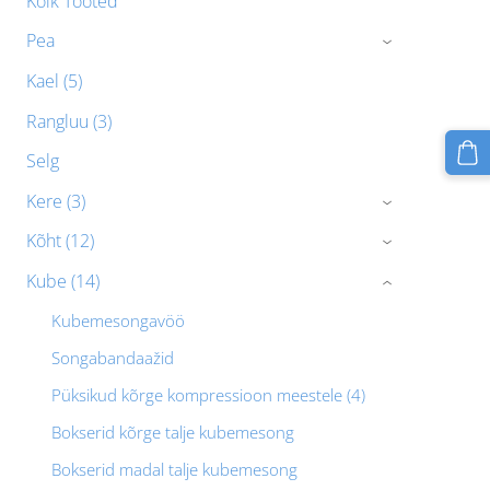
Kõik Tooted
Pea
›
Kael (5)
Rangluu (3)
Selg
Kere (3)
›
Kõht (12)
›
Kube (14)
›
Kubemesongavöö
Songabandaažid
Püksikud kõrge kompressioon meestele (4)
Bokserid kõrge talje kubemesong
Bokserid madal talje kubemesong