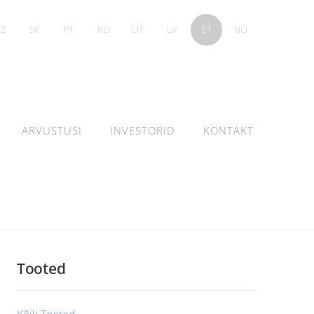
CZ
SK
PT
RO
LIT
LV
ET
NO
ARVUSTUSI
INVESTORID
KONTAKT
Tooted