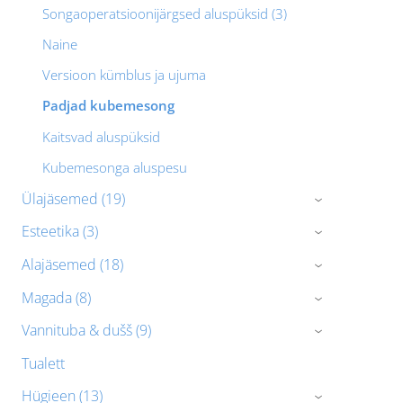
Songaoperatsioonijärgsed aluspüksid (3)
Naine
Versioon kümblus ja ujuma
Padjad kubemesong
Kaitsvad aluspüksid
Kubemesonga aluspesu
Ülajäsemed (19)
›
Esteetika (3)
›
Alajäsemed (18)
›
Magada (8)
›
Vannituba & dušš (9)
›
Tualett
Hügieen (13)
›