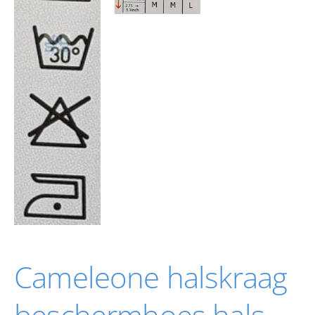
Cameleone halskraag
beschermhoes hals-