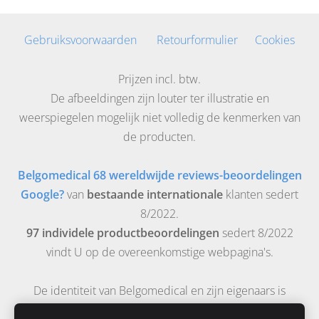
Gebruiksvoorwaarden
Retourformulier
Cookies
Prijzen incl. btw.
De afbeeldingen zijn louter ter illustratie en
weerspiegelen mogelijk niet volledig de kenmerken van
de producten.
Belgomedical 68 wereldwijde reviews-beoordelingen
Google?
van
bestaande internationale
klanten sedert
8/2022.
97 individele productbeoordelingen
sedert 8/2022
vindt U op de overeenkomstige webpagina's.
De identiteit van Belgomedical en zijn eigenaars is
gevalideerd door
Safeonweb-Belgische overheid
.