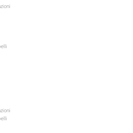
azioni
elli
azioni
elli