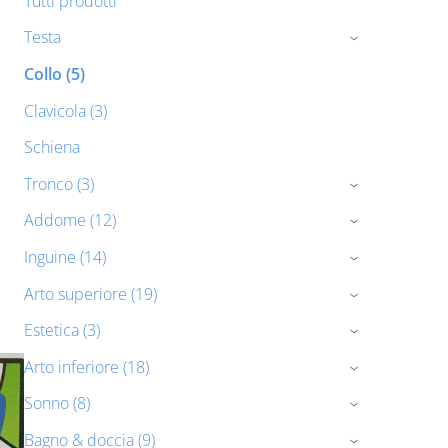
Tutti prodotti
Testa
›
Collo (5)
Clavicola (3)
Schiena
Tronco (3)
›
Addome (12)
›
Inguine (14)
›
Arto superiore (19)
›
Estetica (3)
›
Arto inferiore (18)
›
Sonno (8)
›
Bagno & doccia (9)
›