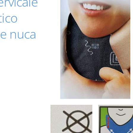
ervicale
tico
o e nuca