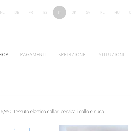
NL
DE
FR
ES
IT
DK
SV
PL
HU
HOP
PAGAMENTI
SPEDIZIONE
ISTITUZIONI
6,95€ Tessuto elastico collari cervicali collo e nuca