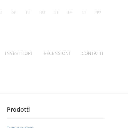
CZ
SK
PT
RO
LIT
LV
ET
NO
INVESTITORI
RECENSIONI
CONTATTI
Prodotti