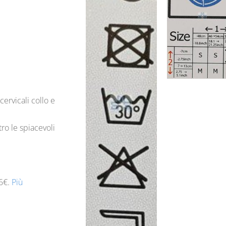
cervicali collo e
tro le spiacevoli
6
€.
Più