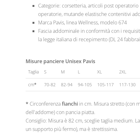
Categorie: corsetteria, articoli post operatori
operatorie, mutande elastische contenitivi a
Marca Pavis, linea Wellness, modelo 674
Fascia addominale in conformità con i requisit
la legge italiana di recepimento (DL 24 fabbra
Misure panciere Unisex Pavis
Taglia
S
M
L
XL
2XL
cm
*
70-82
82-94
94-105
105-117
117-130
*
Circonferenza
fianchi
in cm. Misura stretto (con me
dell'addome) con pancia piatta.
Consiglio: Misura è 82 cm, sceglie taglia medium. 
un supporto più fermo), ma è strettissima.