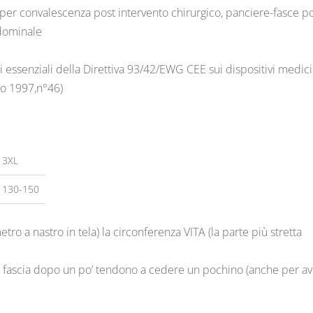
o per convalescenza post intervento chirurgico, panciere-fasce po
ddominale
i essenziali della Direttiva 93/42/EWG CEE sui dispositivi medici
io 1997,n°46)
3XL
130-150
tro a nastro in tela) la circonferenza VITA (la parte più stretta
La fascia dopo un po’ tendono a cedere un pochino (anche per a