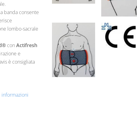
le.
pia banda consente
erisce
ione lombo-sacrale
ed®
con
Actifresh
pirazione e
vis è consigliata
ù informazioni