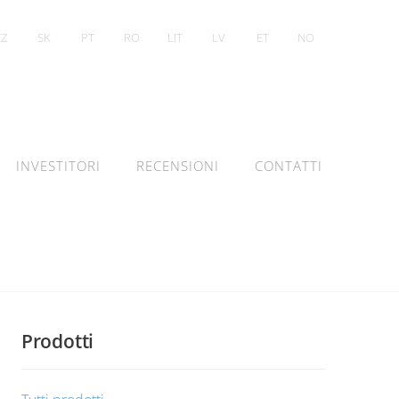
CZ
SK
PT
RO
LIT
LV
ET
NO
INVESTITORI
RECENSIONI
CONTATTI
Prodotti