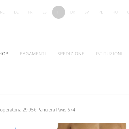
NL
DE
FR
ES
IT
DK
SV
PL
HU
HOP
PAGAMENTI
SPEDIZIONE
ISTITUZIONI
operatoria 29,95€ Panciera Pavis 674