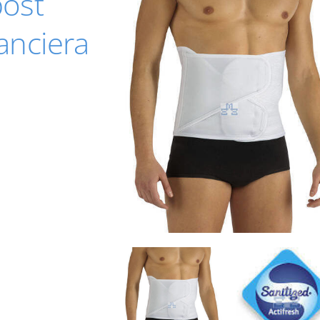
post
anciera