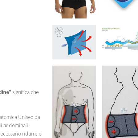
dine"
significa che
natomica Unisex da
li addominali
ecessario ridurre o