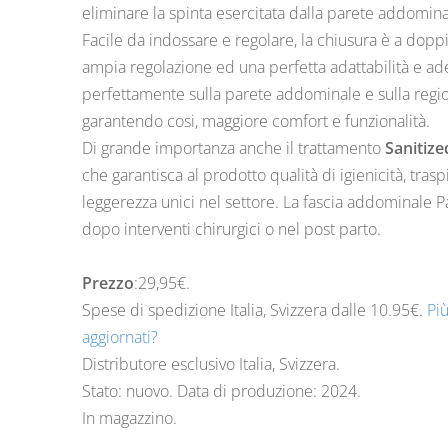
eliminare la spinta esercitata dalla parete addomina
Facile da indossare e regolare, la chiusura è a dop
ampia regolazione ed una perfetta adattabilità e ad
perfettamente sulla parete addominale e sulla reg
garantendo cosi, maggiore comfort e funzionalità.
Di grande importanza anche il trattamento
Sanitiz
che garantisca al prodotto qualità di igienicità, tras
leggerezza unici nel settore. La fascia addominale Pa
dopo interventi chirurgici o nel post parto.
Prezzo
:29,95€.
Spese di spedizione Italia, Svizzera dalle
10.95
€.
Pi
aggiornati?
Distributore esclusivo Italia, Svizzera.
Stato: nuovo. Data di produzione: 2024.
In magazzino.