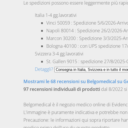
Le spedizioni possono essere leggermente più rapi
Italia
1-4 gg.lavorativi
Vinci
50059 : Spedizione 5/6/2026-Arriv
Napoli
80014 : Spedizione 26/2/2026-Ar
Marcon
30200 : Spedizione 3/3/2025-Ar
Bologna
40100 : con UPS spedizione 17
Svizzera
3-4 gg.lavorativi
St. Gallen
9015 : spedizione 27/8/2025-C
Detaggli?
Mostrami le 68 recensioni su Belgomedical su G
97 recensioni individuali di prodotti
dal 8/2022 si
Belgomedical è il negozio medico online di Eviden
L'immagine è puramente indicativa e potrebbe non r
Precauzione: le informazioni qui sopra riportare h
medico prima dell’uso du questo prodotto.