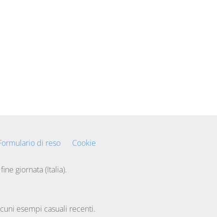
Formulario di reso
Cookie
 fine giornata (Italia).
uni esempi casuali recenti.