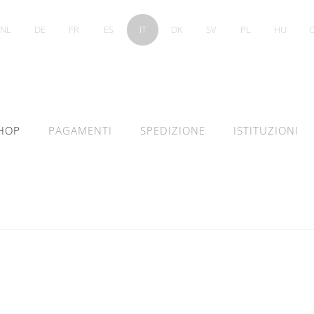
NL
DE
FR
ES
IT
DK
SV
PL
HU
HOP
PAGAMENTI
SPEDIZIONE
ISTITUZIONI