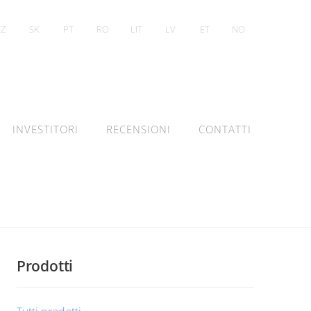
CZ
SK
PT
RO
LIT
LV
ET
NO
INVESTITORI
RECENSIONI
CONTATTI
Prodotti