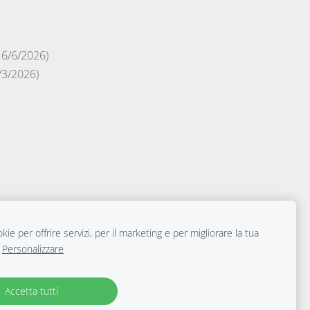
16/6/2026)
/3/2026)
ie per offrire servizi, per il marketing e per migliorare la tua
Personalizzare
ro di riconoscimento FAGG: BE/CA01/1-11763.
re del proprio medico-consigliamo di consultare un
Accetta tutti