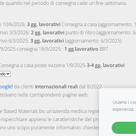
de quando nel periodo di consegna cade un fine settimana.
o 10/6/2026:
3 gg. lavorativi
Consegna a casa (aggiornamento: 
rivo 3/3/2026:
2 gg. lavorativi
punto di ritiro (aggiornamento: 3
rivo 6/3/2025:
3 gg. lavorativi
(aggiornamento: 6/3/2025)
/9/2025-consegna 18/9/2025 :
1 gg.lavorativo
BRT
onsegna a casa poste svizzera 1/9/2025-
3-4 gg. lavorativi
oogle!
da clienti
internazionali reali
dal 8/2022.
 trovano nelle corrispondenti pagine web.
Usiamo i cook
esperienza.
ce Based Materials bv, un’azienda medica registrata con nume
ispecchiare appieno le caratteristiche del prodotto.
anno uno scopo puramente informativo: chiedere sempre il pare