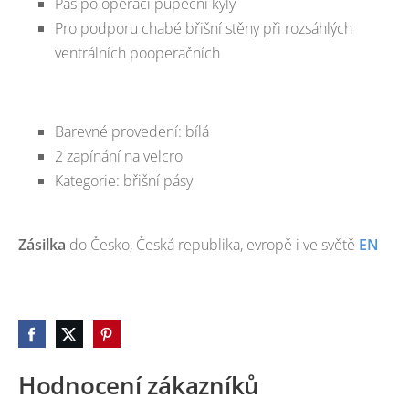
Pás po operací pupeční kýly
Pro podporu chabé břišní stěny při rozsáhlých
ventrálních pooperačních
Barevné provedení: bílá
2 zapínání na velcro
Kategorie: břišní pásy
Zásilka
do
Česko
,
Česká republika
, evropě i ve světě
EN
Hodnocení zákazníků