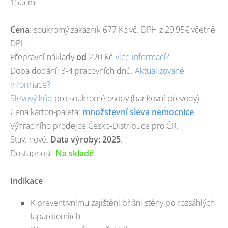
150cm.
Cena
: soukromý zákazník
677
Kč vč. DPH z 29,95€ včetně
DPH.
Přepravní náklady
od
220 Kč-
více informací?
Doba dodání: 3-4 pracovních dnů.
Aktualizované
informace?
Slevový kód
pro soukromé osoby (bankovní převody).
Cena karton-paleta:
množstevní sleva nemocnice
.
Výhradního prodejce Česko-Distribuce pro ČR.
Stav: nové.
Data výroby: 2025
.
Dostupnost:
Na skladě
.
Indikace
K preventivnímu zajištění břišní stěny po rozsáhlých
laparotomiích