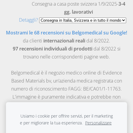
Consegna a casa poste svizzera 1/9/2025-
3-4
gg. lavorativi
Detaggli?
Mostrami le 68 recensioni su Belgomedical su Google!
da clienti
internazionali reali
dal 8/2022.
97 recensioni individuali di prodotti
dal 8/2022 si
trovano nelle corrispondenti pagine web.
Belgomedical è il negozio medico online di Evidence
Based Materials bv, un’azienda medica registrata con
numero di riconoscimento FAGG: BE/CA01/1-11763.
L'immagine è puramente indicativa e potrebbe non
rispecchiare appieno le caratteristiche del prodotto.
Precauzione: le informazioni qui sopra riportare hanno
Usiamo i cookie per offrire servizi, per il marketing
uno scopo puramente informativo: chiedere sempre il
e per migliorare la tua esperienza.
Personalizzare
parere del proprio medico-consigliamo di consultare un