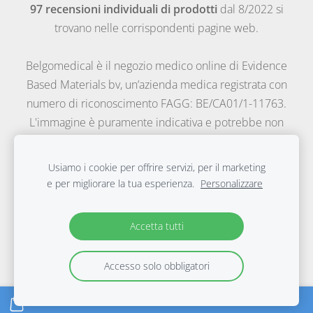
97 recensioni individuali di prodotti
dal 8/2022 si
trovano nelle corrispondenti pagine web.
Belgomedical è il negozio medico online di Evidence
Based Materials bv, un’azienda medica registrata con
numero di riconoscimento FAGG: BE/CA01/1-11763.
L'immagine è puramente indicativa e potrebbe non
rispecchiare appieno le caratteristiche del prodotto.
Precauzione: le informazioni qui sopra riportare hanno
Usiamo i cookie per offrire servizi, per il marketing
uno scopo puramente informativo: chiedere sempre il
e per migliorare la tua esperienza.
Personalizzare
parere del proprio medico-consigliamo di consultare un
medico prima dell’uso du questo prodotto.
Accetta tutti
© 2003-2026 Belgomedical, tutti i diritti riservati.
Accesso solo obbligatori