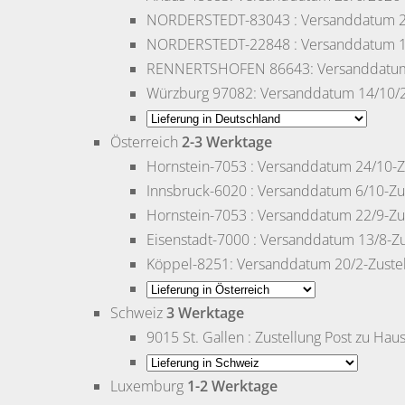
NORDERSTEDT-83043
: Versanddatum 2
NORDERSTEDT-22848
: Versanddatum 1
RENNERTSHOFEN
86643: Versanddatum
Würzburg
97082: Versanddatum 14/10/20
Österreich
2-3 Werktage
Hornstein-7053
: Versanddatum 24/10-Z
Innsbruck-6020
: Versanddatum 6/10-Zu
Hornstein-7053
: Versanddatum 22/9-Zu
Eisenstadt-7000
: Versanddatum 13/8-Zu
Köppel-8251
: Versanddatum 20/2-Zuste
Schweiz
3 Werktage
9015 St. Gallen
: Zustellung Post zu Hau
Luxemburg
1-2 Werktage