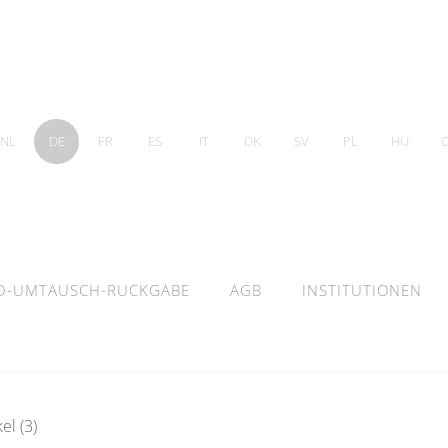
NL
DE
FR
ES
IT
DK
SV
PL
HU
D-UMTAUSCH-RUCKGABE
AGB
INSTITUTIONEN
l (3)