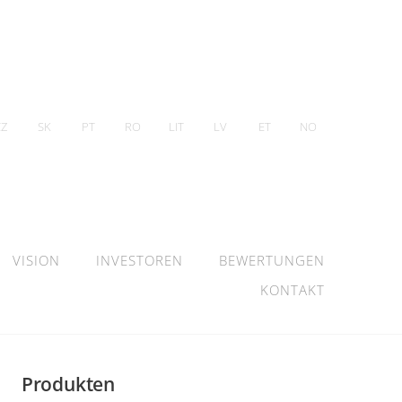
CZ
SK
PT
RO
LIT
LV
ET
NO
VISION
INVESTOREN
BEWERTUNGEN
KONTAKT
Produkten