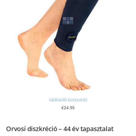
Vádlivédő-borjúvédő
€24.95
Orvosi diszkréció – 44 év tapasztalat