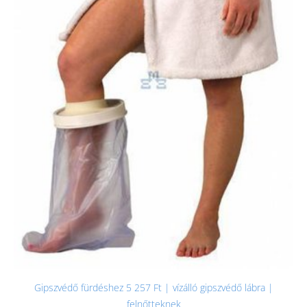
Gipszvédő fürdéshez 5 257 Ft | vízálló gipszvédő lábra |
felnőtteknek