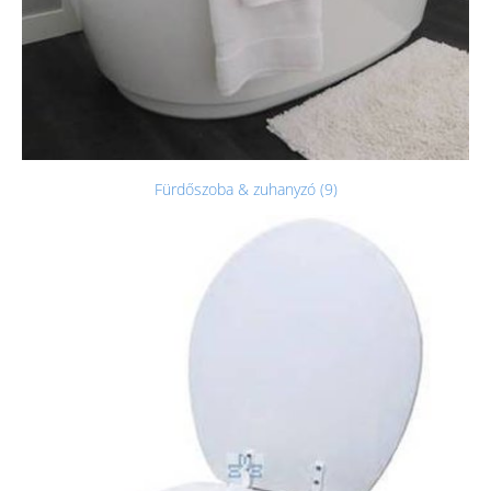
Fürdőszoba & zuhanyzó (9)