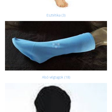
Esztétika (3)
Alsó végtagok (18)