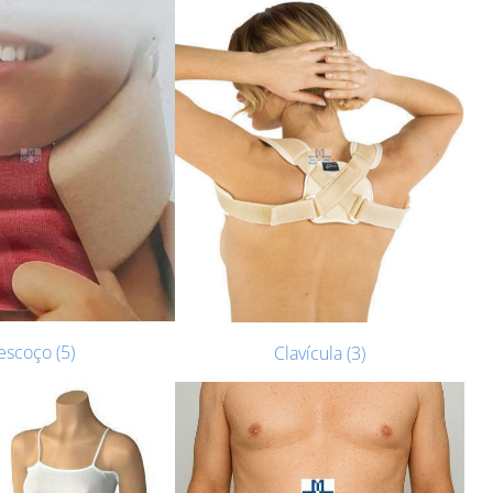
escoço (5)
Clavícula (3)