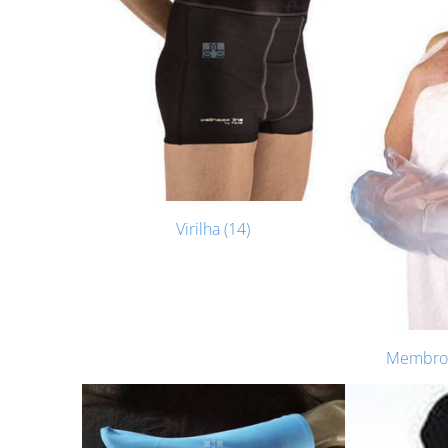
Virilha (14)
Membros