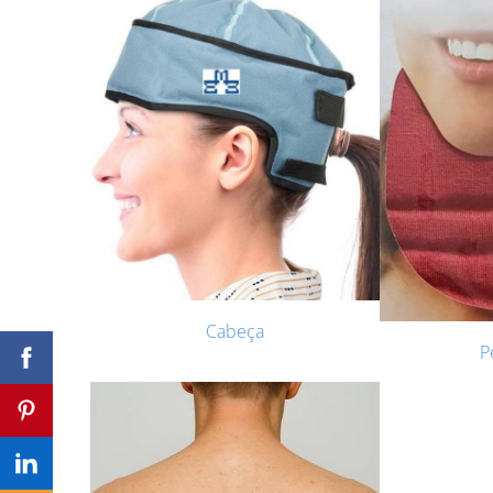
Cabeça
P