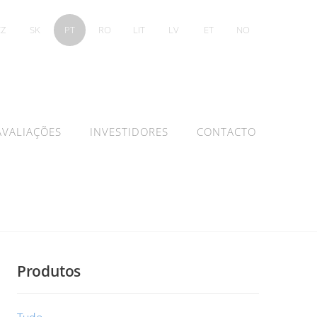
CZ
SK
PT
RO
LIT
LV
ET
NO
AVALIAÇÕES
INVESTIDORES
CONTACTO
Produtos