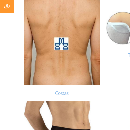
T
Costas