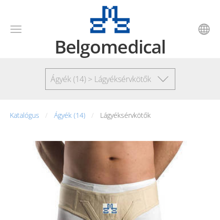
Belgomedical
Ágyék (14) > Lágyéksérvkötők
Katalógus
Ágyék (14)
Lágyéksérvkötők