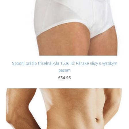
Spodní prádlo tříselná kýla 1536 Kč Pánské slipy s vysokým
pasem
€54.95