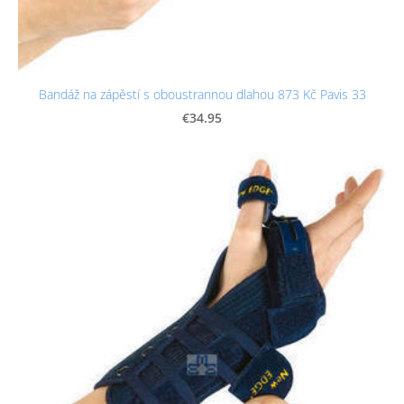
Bandáž na zápěstí s oboustrannou dlahou 873 Kč Pavis 33
€34.95