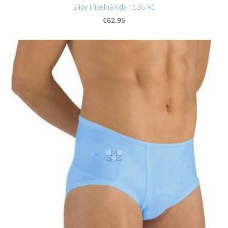
Slipy tříselná kýla 1536 Kč
€62.95