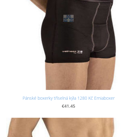
Pánské boxerky tříselná kýla 1280 Kč Erniaboxer
€41.45