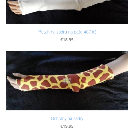
Přetah na sádru na paže 467 Kč
€18.95
Ochrany na sádry
€19.95