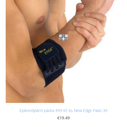
Epikondylární páska 499 Kč-ks New Edge Pavis 39
€19.49