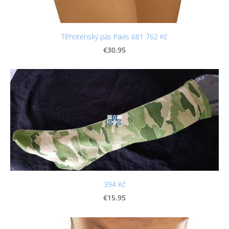
Těhotenský pás Pavis 681 762 Kč
€30.95
394 Kč
€15.95