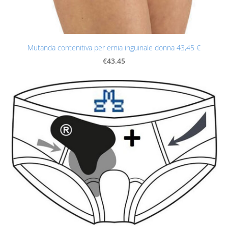
Mutanda contenitiva per ernia inguinale donna 43,45 €
€43.45