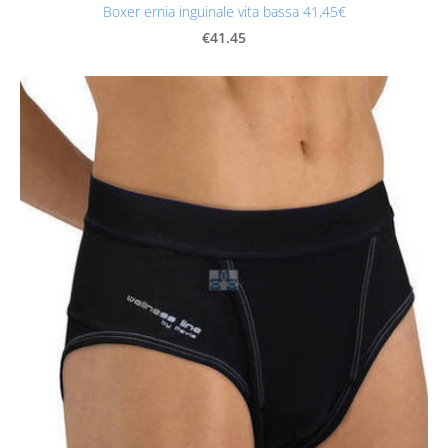
Boxer ernia inguinale vita bassa 41,45€
€41.45