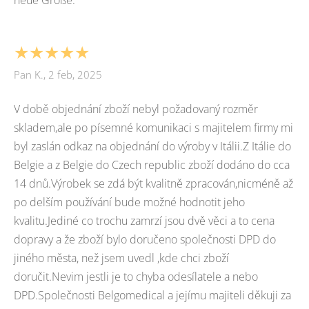
★★★★★
Pan K., 2 feb, 2025
V době objednání zboží nebyl požadovaný rozměr
skladem,ale po písemné komunikaci s majitelem firmy mi
byl zaslán odkaz na objednání do výroby v Itálii.Z Itálie do
Belgie a z Belgie do Czech republic zboží dodáno do cca
14 dnů.Výrobek se zdá být kvalitně zpracován,nicméně až
po delším používání bude možné hodnotit jeho
kvalitu.Jediné co trochu zamrzí jsou dvě věci a to cena
dopravy a že zboží bylo doručeno společnosti DPD do
jiného města, než jsem uvedl ,kde chci zboží
doručit.Nevim jestli je to chyba odesílatele a nebo
DPD.Společnosti Belgomedical a jejímu majiteli děkuji za