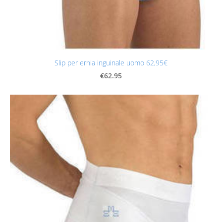
Slip per ernia inguinale uomo 62,95€
€62.95