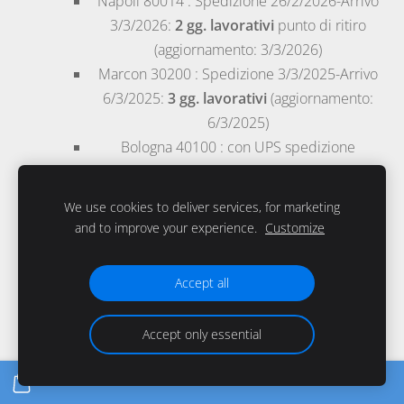
Napoli
80014 : Spedizione 26/2/2026-Arrivo
3/3/2026:
2 gg. lavorativi
punto di ritiro
(aggiornamento: 3/3/2026)
Marcon
30200 : Spedizione 3/3/2025-Arrivo
6/3/2025:
3 gg. lavorativi
(aggiornamento:
6/3/2025)
Bologna
40100 : con UPS spedizione
17/9/2025-consegna 18/9/2025 :
1
gg.lavorativo
BRT
We use cookies to deliver services, for marketing
Svizzera
3-4 gg.lavorativi
and to improve your experience.
Customize
St. Gallen
9015 : spedizione 27/8/2025-
Consegna a casa poste svizzera 1/9/2025-
3-4
Accept all
gg. lavorativi
Detaggli?
Accept only essential
Mostrami le 68 recensioni su Belgomedical su Google!
da clienti
internazionali reali
dal 8/2022.