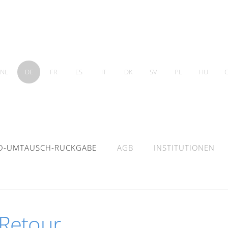
NL
DE
FR
ES
IT
DK
SV
PL
HU
D-UMTAUSCH-RUCKGABE
AGB
INSTITUTIONEN
Retour