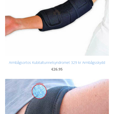
Armbågsortos Kubitaltunnelsyndromet 329 kr Armbågsskydd
€26.95