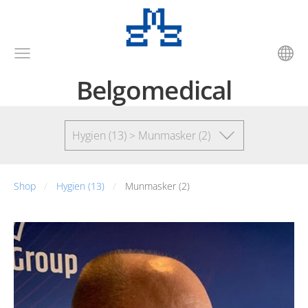
Belgomedical
Hygien (13) > Munmasker (2)
Shop
Hygien (13)
Munmasker (2)