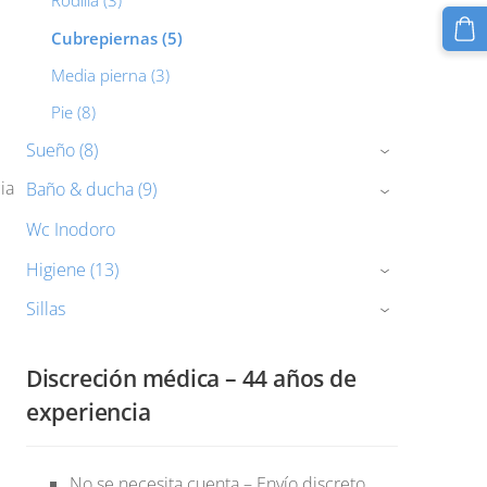
Rodilla (3)
Cubrepiernas (5)
Media pierna (3)
Pie (8)
Sueño (8)
›
ia
Baño & ducha (9)
›
Wc Inodoro
Higiene (13)
›
Sillas
›
Discreción médica – 44 años de
experiencia
No se necesita cuenta – Envío discreto