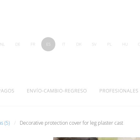
NL
DE
FR
ES
IT
DK
SV
PL
HU
PAGOS
ENVÍO-CAMBIO-REGRESO
PROFESIONALES
s (5)
Decorative protection cover for leg plaster cast