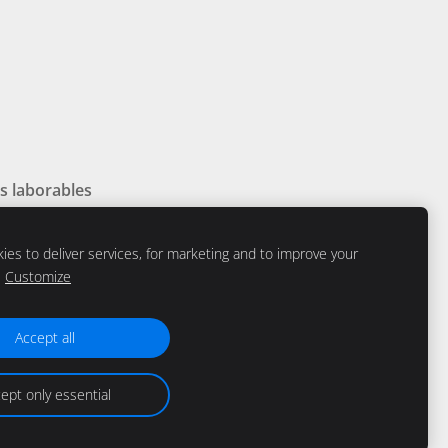
as laborables
es to deliver services, for marketing and to improve your
Customize
Accept all
ternacionales reales
ept only essential
 número de reconocimiento FAGG: BE/CA01/1-11763.