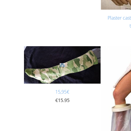
Plaster cas
15,95€
€15.95