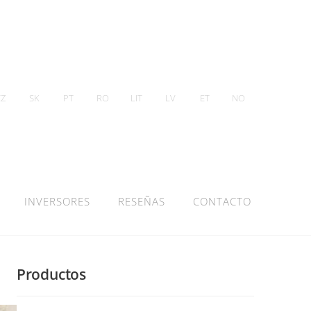
CZ
SK
PT
RO
LIT
LV
ET
NO
INVERSORES
RESEÑAS
CONTACTO
Productos