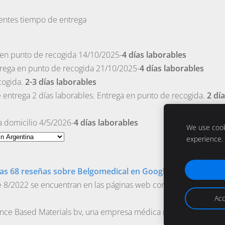
ientes tiempo de entrega
 en punto de recogida 14/10/2025-
4 días laborables
rega en punto de recogida 21/10/2025-
4 días laborables
cogida.
2-3 días laborables
entrega 2 días laborables. Entrega en punto de recogida.
2 dí
 domicilio 4/5/2026-
4 días laborables
We use cooki
experience.
as 68 reseñas sobre Belgomedical en Google!
de clientes
in
8/2022 se encuentran en las páginas web correspondientes.
Acc
dence Based Materials bv, una empresa médica registrada con