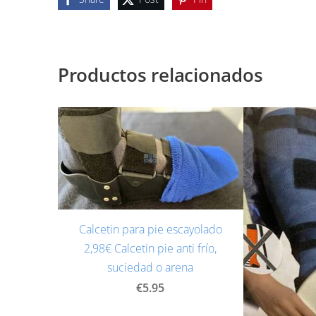
Productos relacionados
Calcetin para pie escayolado
2,98€ Calcetin pie anti frío,
suciedad o arena
€5.95