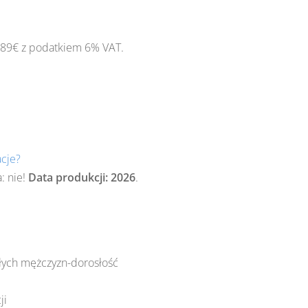
9,89€ z podatkiem 6% VAT.
acje?
: nie!
Data produkcji: 2026
.
łych mężczyzn-dorosłość
ji