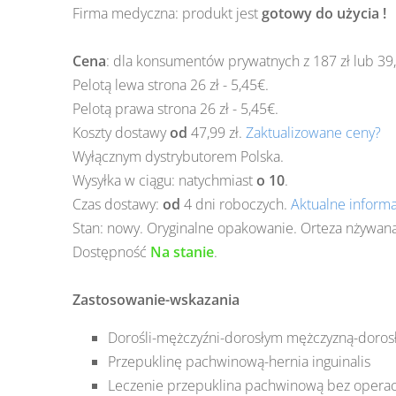
Firma medyczna: produkt jest
gotowy do użycia !
Cena
: dla konsumentów prywatnych
z
187
zł lub 3
Pelotą lewa strona 26 zł - 5,45€.
Pelotą prawa strona 26 zł - 5,45€.
Koszty dostawy
od
47,99 zł.
Zaktualizowane ceny?
Wyłącznym dystrybutorem Polska.
Wysyłka w ciągu: natychmiast
o 10
.
Czas dostawy:
od
4 dni roboczych.
Aktualne inform
Stan: nowy. Oryginalne opakowanie. Orteza nżywana
Dostępność
Na stanie
.
Zastosowanie-wskazania
Dorośli-mężczyźni-dorosłym mężczyzną-doros
Przepuklinę pachwinową-hernia inguinalis
Leczenie przepuklina pachwinową bez operac