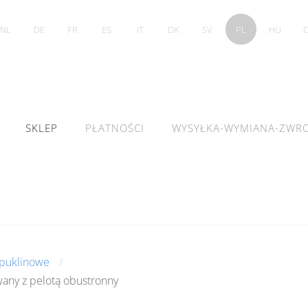
NL
DE
FR
ES
IT
DK
SV
PL
HU
SKLEP
PŁATNOŚCI
WYSYŁKA-WYMIANA-ZWR
puklinowe
any z pelotą obustronny