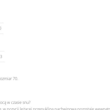
0
23
rozmiar 70.
nocą w czasie snu?
ie, w pozycji leżącej przepuklina pachwinowa pozostaje wewnątr