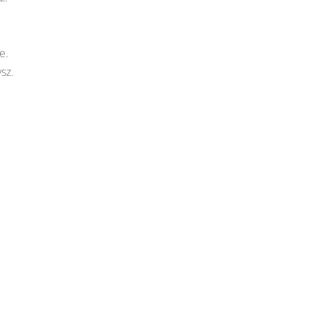
e.
sz.