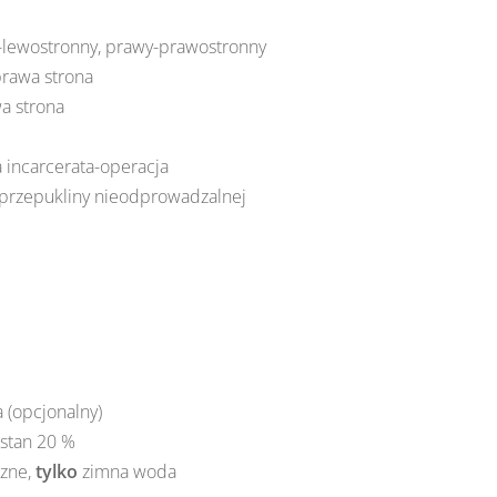
-lewostronny, prawy-prawostronny
prawa strona
a strona
 incarcerata-operacja
 przepukliny nieodprowadzalnej
 (opcjonalny)
astan 20 %
czne,
tylko
zimna woda