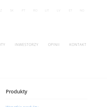
CZ
SK
PT
RO
LIT
LV
ET
NO
OTY
INWESTORZY
OPINII
KONTAKT
Produkty