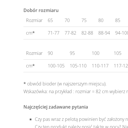
Dobór rozmiaru
Rozmiar
65
70
75
80
85
cm
*
71-77
77-82
82-88
88-94
94-10
Rozmiar
90
95
100
105
cm
*
100-105
105-110
110-117
117-1
*
obwód bioder (w najszerszym miejscu).
Wskazówka: na przykład : rozmiar = 82 cm wybierz 
Najczęściej zadawane pytania
Czy pas wraz z pelotą powinien być założony 
Czy ten produkt należy nosić także w nocy? N