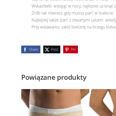
Wskazówki: wstając w nocy, najlepiej ucisnąć 
Zrób tak również, gdy musisz parć w toalecie.
Najlepiej także parć z otwartymi ustami: wtedy
Przy wstawaniu: załóż bieliznę na brzegu łóżka
Share
Post
Pin
Powiązane produkty