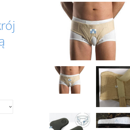
rój
ą