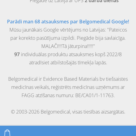
Piegāde uz
Latvija
ar UPS
2 darba dienas
Parādi man 68 atsauksmes par Belgomedical Google!
Mūsu jaunākais Google vērtējums no Latvijas: "Pateicos
par korekto pasūtījuma izpildi. Piegāde bija savlaicīga.
MALAČI!!!Tā jāturpina!!!!!"
97
individuālas produktu atsauksmes kopš 2022/8
atradīsiet atbilstošajās tīmekļa lapās.
Belgomedical ir Evidence Based Materials bv tiešsaistes
medicīnas veikals, reģistrēts medicīnas uzņēmums ar
FAGG atzīšanas numuru: BE/CA01/1-11763.
© 2003-2026 Belgomedical, visas tiesības aizsargātas.