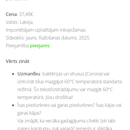
Cena
: 37,49€.
Valsts: Latvija.
Importētājam-izplatītājam inkopižamas.
Stāvoklis: jauns. Ražošanas datums: 2025.
Pieejamība
pieejams
.
Vērts zināt
Uzmanību
: baktērijas un vīrusus (Corona) var
iznīcināt tikai mazgājot 60°C temperatūrā standarta
režīmā. Šo tekstilizstrādājumu var mazgāt 60°C
temperatūrā. Jūsu drošībai!
Īsas piedurknes vai garas piedurknes? Īsas kājas vai
garas kājas?
Vai zinājāt, ka vecāka gadagājuma cilvēki ļoti labi
panes karstumu, pat vasarā? Iemesls ir sliktāka