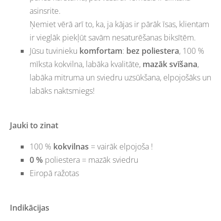
asinsrite.
Ņemiet vērā arī to, ka, ja kājas ir pārāk īsas, klientam
ir vieglāk piekļūt savām nesaturēšanas biksītēm.
Jūsu tuvinieku
komfortam
:
bez poliestera
, 100 %
mīksta kokvilna, labāka kvalitāte,
mazāk svīšana
,
labāka mitruma un sviedru uzsūkšana, elpojošāks un
labāks naktsmiegs!
Jauki to zinat
100 %
kokvilnas
= vairāk elpojoša !
0 %
poliestera = mazāk sviedru
Eiropā ražotas
Indikācijas