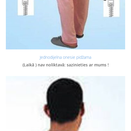
Jednodijelna onesie pidžama
(Laikā ) nav noliktavā: sazinieties ar mums !