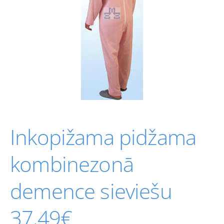
Inkopižama pidžama
kombinezonā
demence sieviešu
37,49€