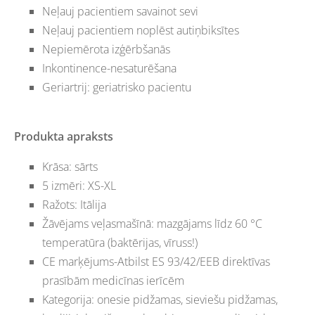
Neļauj pacientiem savainot sevi
Neļauj pacientiem noplēst autiņbiksītes
Nepiemērota izģērbšanās
Inkontinence-nesaturēšana
Geriartrij: geriatrisko pacientu
Produkta apraksts
Krāsa: sārts
5 izmēri: XS-XL
Ražots: Itālija
Žāvējams veļasmašīnā: mazgājams līdz 60 °C
temperatūra (baktērijas, vīruss!)
CE marķējums-Atbilst ES 93/42/EEB direktīvas
prasībām medicīnas ierīcēm
Kategorija: onesie pidžamas, sieviešu pidžamas,