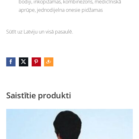
bodiji, inkopižamas, kombinezons, medicīniskā
aprūpe, jednodijelna onesie pidžamas
Sūtīt uz
Latviju
un visā pasaulē.
Saistītie produkti