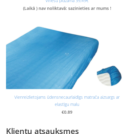
Vīriešu pidžama 39,49€
(Laikā ) nav noliktavā: sazinieties ar mums !
Vienreizlietojams ūdensnecaurlaidīgs matrača aizsargs ar
elastīgu malu
€0.89
Klientu atsauksmes