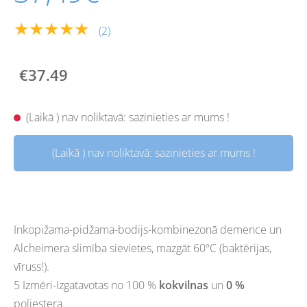
★★★★★
(2)
€37.49
(Laikā ) nav noliktavā: sazinieties ar mums !
(Laikā ) nav noliktavā: sazinieties ar mums !
Inkopižama-pidžama-bodijs-kombinezonā demence un
Alcheimera slimība sievietes, mazgāt 60ºC (baktērijas,
vīruss!).
5 Izmēri-Izgatavotas no 100 %
kokvilnas
un
0 %
poliestera.